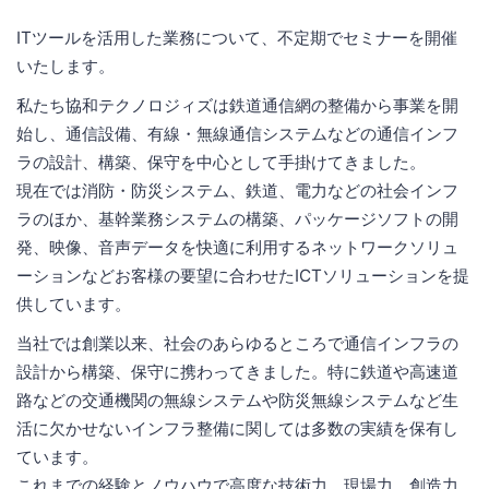
ITツールを活用した業務について、不定期でセミナーを開催
いたします。
私たち協和テクノロジィズは鉄道通信網の整備から事業を開
始し、通信設備、有線・無線通信システムなどの通信インフ
ラの設計、構築、保守を中心として手掛けてきました。
現在では消防・防災システム、鉄道、電力などの社会インフ
ラのほか、基幹業務システムの構築、パッケージソフトの開
発、映像、音声データを快適に利用するネットワークソリュ
ーションなどお客様の要望に合わせたICTソリューションを提
供しています。
当社では創業以来、社会のあらゆるところで通信インフラの
設計から構築、保守に携わってきました。特に鉄道や高速道
路などの交通機関の無線システムや防災無線システムなど生
活に欠かせないインフラ整備に関しては多数の実績を保有し
ています。
これまでの経験とノウハウで高度な技術力、現場力、創造力